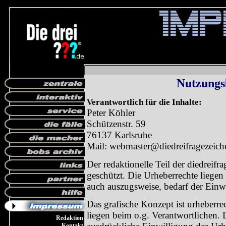
Nutzungs
Verantwortlich für die Inhalte:
Peter Köhler
Schützenstr. 59
76137 Karlsruhe
Mail: webmaster@diedreifragezeich
Der redaktionelle Teil der diedreifra
geschützt. Die Urheberrechte liege
auch auszugsweise, bedarf der Einw
Das grafische Konzept ist urheberre
liegen beim o.g. Verantwortlichen.
Redaktion
Kontakt